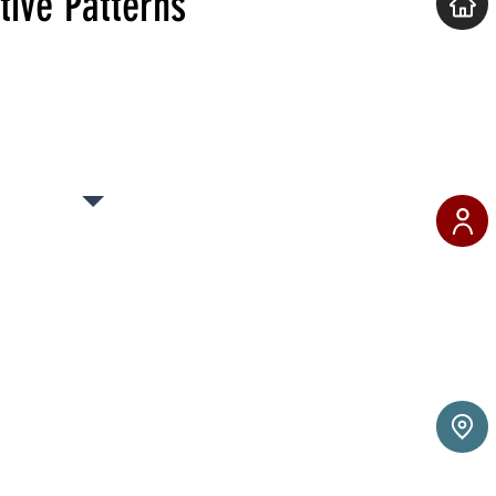
tive Patterns
e
the Community