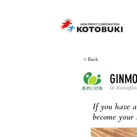
< Back
GINMO
in Kanaga
If you have a
become your