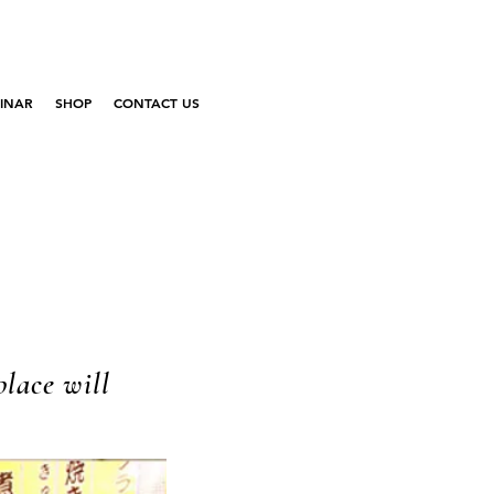
INAR
SHOP
CONTACT US
place will