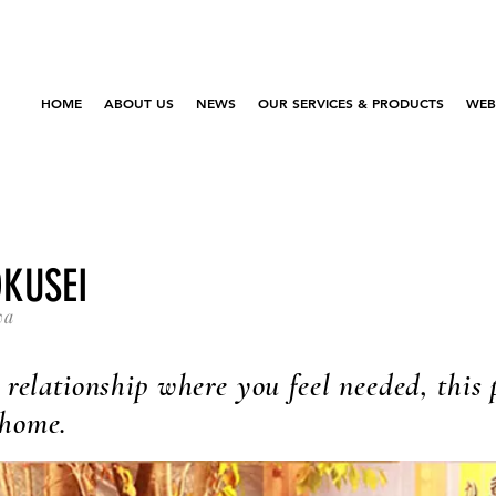
HOME
ABOUT US
NEWS
OUR SERVICES & PRODUCTS
WEB
KUSEI
wa
 relationship where you feel needed, this 
 home.